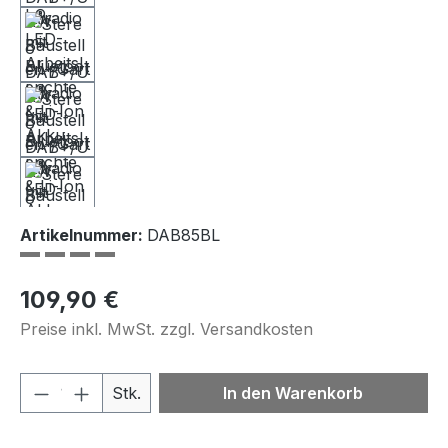
Artikelnummer:
DAB85BL
Regulärer Preis:
109,90 €
Preise inkl. MwSt. zzgl. Versandkosten
Produkt Anzahl: Gib den gewünschten We
Stk.
In den Warenkorb