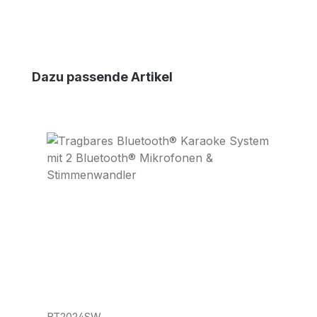
Produktgalerie überspringen
Dazu passende Artikel
BT2024SW