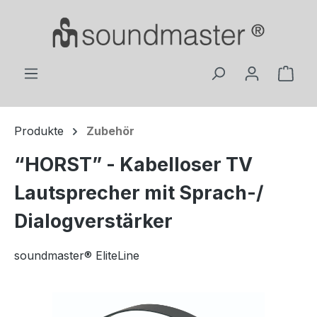
Zum Hauptinhalt springen
Ware
Produkte
Zubehör
“HORST” - Kabelloser TV
Lautsprecher mit Sprach-/
Dialogverstärker
soundmaster® EliteLine
Bildergalerie überspringen