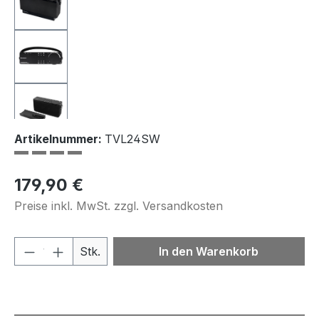
Artikelnummer:
TVL24SW
Regulärer Preis:
179,90 €
Preise inkl. MwSt. zzgl. Versandkosten
Produkt Anzahl: Gib den gewünschten We
Stk.
In den Warenkorb